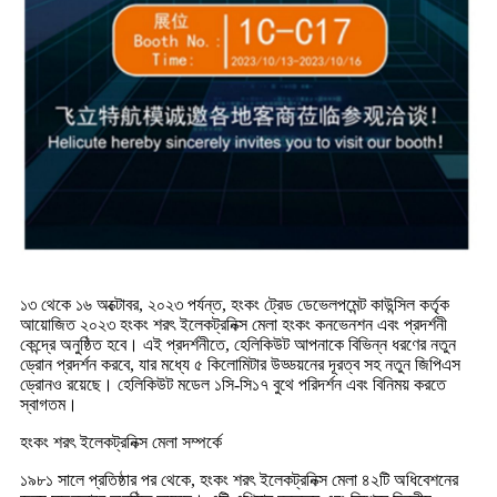
১৩ থেকে ১৬ অক্টোবর, ২০২৩ পর্যন্ত, হংকং ট্রেড ডেভেলপমেন্ট কাউন্সিল কর্তৃক
আয়োজিত ২০২৩ হংকং শরৎ ইলেকট্রনিক্স মেলা হংকং কনভেনশন এবং প্রদর্শনী
কেন্দ্রে অনুষ্ঠিত হবে। এই প্রদর্শনীতে, হেলিকিউট আপনাকে বিভিন্ন ধরণের নতুন
ড্রোন প্রদর্শন করবে, যার মধ্যে ৫ কিলোমিটার উড্ডয়নের দূরত্ব সহ নতুন জিপিএস
ড্রোনও রয়েছে। হেলিকিউট মডেল ১সি-সি১৭ বুথে পরিদর্শন এবং বিনিময় করতে
স্বাগতম।
হংকং শরৎ ইলেকট্রনিক্স মেলা সম্পর্কে
১৯৮১ সালে প্রতিষ্ঠার পর থেকে, হংকং শরৎ ইলেকট্রনিক্স মেলা ৪২টি অধিবেশনের