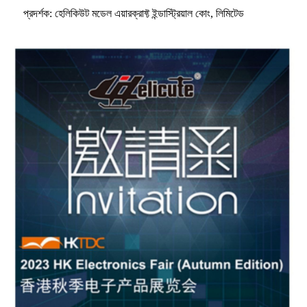
প্রদর্শক: হেলিকিউট মডেল এয়ারক্রাফ্ট ইন্ডাস্ট্রিয়াল কোং, লিমিটেড