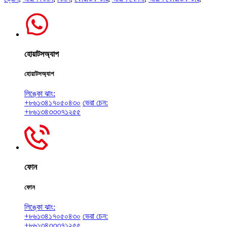
হোয়াটসঅ্যাপ
হোয়াটসঅ্যাপ
লিঙ্কো ঝাং:
+৮৬১৩৪১৭০৫০৪৩০
ভেরা চেন:
+৮৬১৩৪৩৩৩৭১২৫৫
ফোন
ফোন
লিঙ্কো ঝাং:
+৮৬১৩৪১৭০৫০৪৩০
ভেরা চেন:
+৮৬১৩৪৩৩৩৭১২৫৫