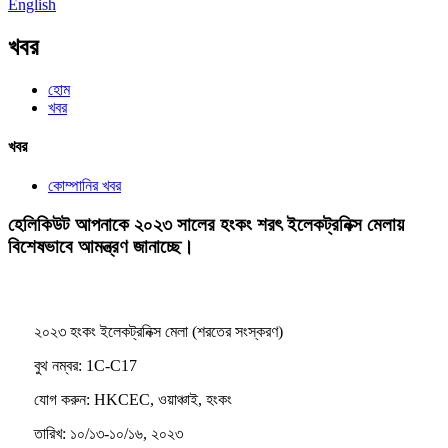
English
খবর
হোম
খবর
খবর
কোম্পানির খবর
হেলিকিউট আপনাকে ২০২৩ সালের হংকং শরৎ ইলেকট্রনিক্স মেলায়
বিশেষভাবে আমন্ত্রণ জানাচ্ছে।
২০২৩ হংকং ইলেকট্রনিক্স মেলা (শরতের সংস্করণ)
বুথ নম্বর: 1C-C17
যোগ করুন: HKCEC, ওয়াঞ্চাই, হংকং
তারিখ: ১০/১৩-১০/১৬, ২০২৩