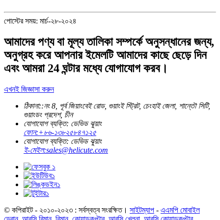
পোস্টের সময়: মার্চ-২৮-২০২৪
আমাদের পণ্য বা মূল্য তালিকা সম্পর্কে অনুসন্ধানের জন্য,
অনুগ্রহ করে আপনার ইমেলটি আমাদের কাছে ছেড়ে দিন
এবং আমরা 24 ঘন্টার মধ্যে যোগাযোগ করব।
এখনই জিজ্ঞাসা করুন
ঠিকানা::
নং 8, পূর্ব জিয়াংবেই রোড, গুয়াংই স্ট্রিট, চেংহাই জেলা, শান্তৌ সিটি,
গুয়াংডং প্রদেশ, চীন
যোগাযোগ ব্যক্তি: ডেভিড ঝুয়াং
ফোন:
+৮৬-১৩৮২৫৮৪৭১২৫
যোগাযোগ ব্যক্তি: ডেভিড ঝুয়াং
ই-মেইল:
sales@helicute.com
© কপিরাইট - ২০১০-২০২৩ : সর্বস্বত্ব সংরক্ষিত।
সাইটম্যাপ
-
এএমপি মোবাইল
ড্রোন
,
আরসি বিমান
,
বিমান
,
কোয়াডকপ্টার
,
আরসি খেলনা
,
আরসি কোয়াডকপ্টার
,