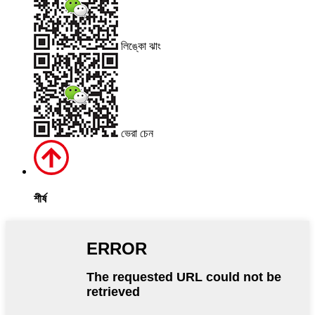
লিঙ্কো ঝাং
ভেরা চেন
শীর্ষ