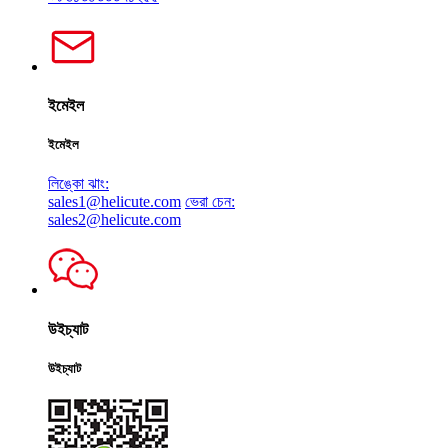
ইমেইল
ইমেইল
লিঙ্কো ঝাং:
sales1@helicute.com
ভেরা চেন:
sales2@helicute.com
উইচ্যাট
উইচ্যাট