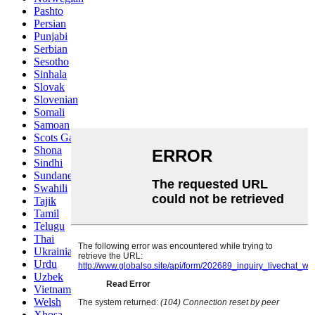
Pashto
Persian
Punjabi
Serbian
Sesotho
Sinhala
Slovak
Slovenian
Somali
Samoan
Scots Gaelic
Shona
Sindhi
Sundanese
Swahili
Tajik
Tamil
Telugu
Thai
Ukrainian
Urdu
Uzbek
Vietnamese
Welsh
Xhosa