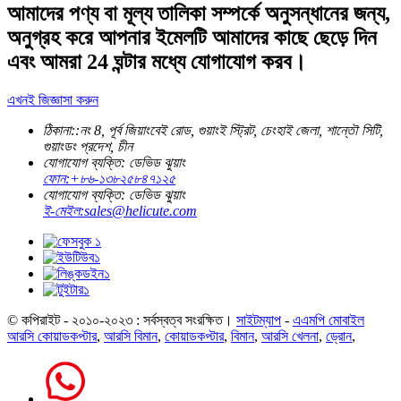
আমাদের পণ্য বা মূল্য তালিকা সম্পর্কে অনুসন্ধানের জন্য,
অনুগ্রহ করে আপনার ইমেলটি আমাদের কাছে ছেড়ে দিন
এবং আমরা 24 ঘন্টার মধ্যে যোগাযোগ করব।
এখনই জিজ্ঞাসা করুন
ঠিকানা::
নং 8, পূর্ব জিয়াংবেই রোড, গুয়াংই স্ট্রিট, চেংহাই জেলা, শান্তৌ সিটি,
গুয়াংডং প্রদেশ, চীন
যোগাযোগ ব্যক্তি: ডেভিড ঝুয়াং
ফোন:
+৮৬-১৩৮২৫৮৪৭১২৫
যোগাযোগ ব্যক্তি: ডেভিড ঝুয়াং
ই-মেইল:
sales@helicute.com
© কপিরাইট - ২০১০-২০২৩ : সর্বস্বত্ব সংরক্ষিত।
সাইটম্যাপ
-
এএমপি মোবাইল
আরসি কোয়াডকপ্টার
,
আরসি বিমান
,
কোয়াডকপ্টার
,
বিমান
,
আরসি খেলনা
,
ড্রোন
,