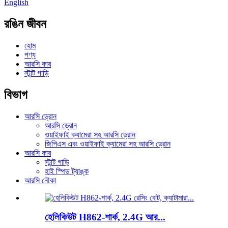
English
রঙিন জীবন
হোম
পণ্য
আরসি কার
স্টান্ট গাড়ি
বিভাগ
আরসি ড্রোন
আরসি ড্রোন
ওয়াইফাই ক্যামেরা সহ আরসি ড্রোন
জিপিএস এবং ওয়াইফাই ক্যামেরা সহ আরসি ড্রোন
আরসি কার
স্টান্ট গাড়ি
হাই স্পিড ট্যাঙ্ক
আরসি নৌকা
হেলিকিউট H862-শার্ক, 2.4G আর...