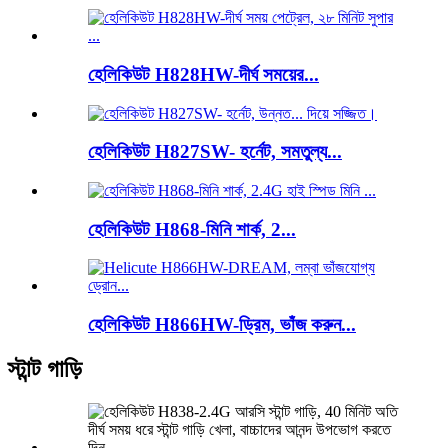
হেলিকিউট H828HW-দীর্ঘ সময়ের...
হেলিকিউট H827SW- হর্নেট, সমতুল্য...
হেলিকিউট H868-মিনি শার্ক, 2...
হেলিকিউট H866HW-ড্রিম, ভাঁজ করুন...
স্টান্ট গাড়ি