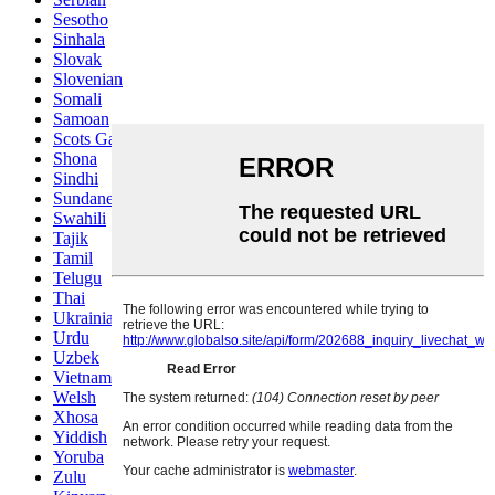
Sesotho
Sinhala
Slovak
Slovenian
Somali
Samoan
Scots Gaelic
Shona
Sindhi
Sundanese
Swahili
Tajik
Tamil
Telugu
Thai
Ukrainian
Urdu
Uzbek
Vietnamese
Welsh
Xhosa
Yiddish
Yoruba
Zulu