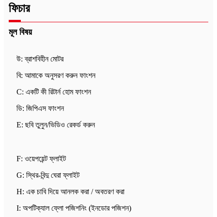
ফিচার
মূল বিষয়
উ: ব্রাশবিহীন মোটর
বি: আমাকে অনুসরণ করুন ফাংশন
C: একটি কী রিটার্ন হোম ফাংশন
ডি: জিপিএস ফাংশন
E: ছবি তুলুন/ভিডিও রেকর্ড করুন
F: ওয়েপয়েন্ট ফ্লাইট
G: স্থির-বিন্দু ঘেরা ফ্লাইট
H: এক চাবি দিয়ে আনলক করা / অবতরণ করা
I: অপটিক্যাল ফ্লো পজিশনিং (ইনডোর পজিশন)