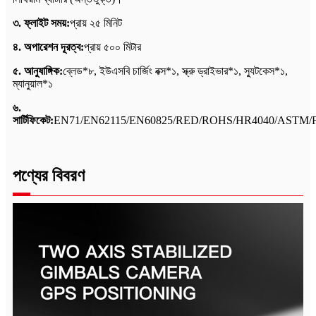
৩. ফ্লাইট সময়:
প্রায় ২৫ মিনিট
৪. অপারেশন দূরত্ব:
প্রায় ৫০০ মিটার
৫. আনুষাঙ্গিক:
ব্লেড*৮, ইউএসবি চার্জিং বক্স*১, স্ক্রু ড্রাইভার*১, স্যুটকেস*১,
ম্যানুয়াল*১
৬.
সার্টিফিকেট:
EN71/EN62115/EN60825/RED/ROHS/HR4040/ASTM/
পণ্যের বিবরণ