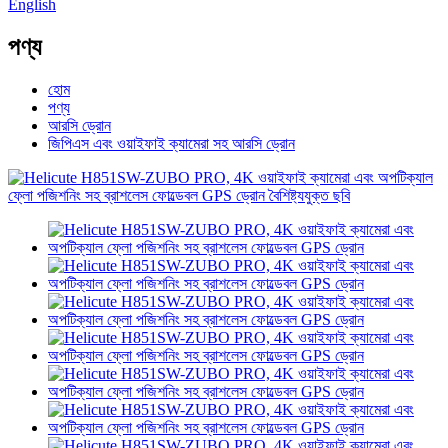
English
পণ্য
হোম
পণ্য
আরসি ড্রোন
জিপিএস এবং ওয়াইফাই ক্যামেরা সহ আরসি ড্রোন