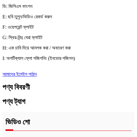
ডি: জিপিএস ফাংশন
E: ছবি তুলুন/ভিডিও রেকর্ড করুন
F: ওয়েপয়েন্ট ফ্লাইট
G: স্থির-বিন্দু ঘেরা ফ্লাইট
H: এক চাবি দিয়ে আনলক করা / অবতরণ করা
I: অপটিক্যাল ফ্লো পজিশনিং (ইনডোর পজিশন)
আমাদের ইমেইল পাঠান
পণ্য বিবরণী
পণ্য ট্যাগ
ভিডিও শো