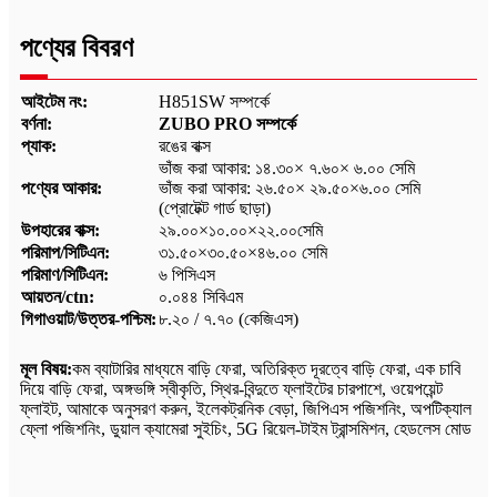
পণ্যের বিবরণ
আইটেম নং:
H851SW সম্পর্কে
বর্ণনা:
ZUBO PRO সম্পর্কে
প্যাক:
রঙের বাক্স
ভাঁজ করা আকার: ১৪.৩০× ৭.৬০× ৬.০০ সেমি
পণ্যের আকার:
ভাঁজ করা আকার: ২৬.৫০× ২৯.৫০×৬.০০ সেমি
(প্রোটেক্ট গার্ড ছাড়া)
উপহারের বাক্স:
২৯.০০×১০.০০×২২.০০সেমি
পরিমাপ/সিটিএন:
৩১.৫০×৩০.৫০×৪৬.০০ সেমি
পরিমাণ/সিটিএন:
৬ পিসিএস
আয়তন/ctn:
০.০৪৪ সিবিএম
গিগাওয়াট/উত্তর-পশ্চিম:
৮.২০ / ৭.৭০ (কেজিএস)
মূল বিষয়:
কম ব্যাটারির মাধ্যমে বাড়ি ফেরা, অতিরিক্ত দূরত্বে বাড়ি ফেরা, এক চাবি
দিয়ে বাড়ি ফেরা, অঙ্গভঙ্গি স্বীকৃতি, স্থির-বিন্দুতে ফ্লাইটের চারপাশে, ওয়েপয়েন্ট
ফ্লাইট, আমাকে অনুসরণ করুন, ইলেকট্রনিক বেড়া, জিপিএস পজিশনিং, অপটিক্যাল
ফ্লো পজিশনিং, ডুয়াল ক্যামেরা সুইচিং, 5G রিয়েল-টাইম ট্রান্সমিশন, হেডলেস মোড