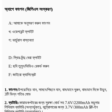
অ্যাপে ফাংশন (জিপিএস সংস্করণ)
A: আমাকে অনুসরণ করুন ফাংশন
খ: ওয়েপয়েন্ট ফ্লাইট
গ: ভার্চুয়াল বাস্তবতা
D: স্থির-বিন্দু ঘেরা ফ্লাইট
E: ছবি তুলুন/ভিডিও রেকর্ড করুন
F: জাইরো ক্যালিব্রেট
1. ফাংশন:
উপরে/নিচে যান, সামনে/পিছনে যান, বাম/ডানে ঘুরুন, বাম/ডান দিকে উড়ুন,
3টি ভিন্ন গতির মোড
2. ব্যাটারি:
কোয়াডকপ্টারের জন্য সুরক্ষা বোর্ড সহ 7.6V/2200mAh মডুলার
লিথিয়াম ব্যাটারি (অন্তর্ভুক্ত), কন্ট্রোলারের জন্য 3.7V/300mAh বিল্ট-ইন
লিথিয়াম ব্যাটারি (অন্তর্ভুক্ত)।